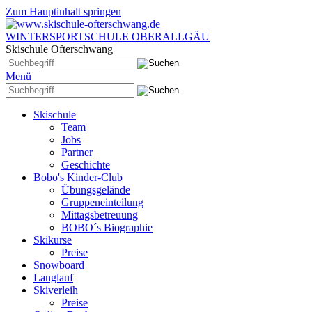
Zum Hauptinhalt springen
WINTERSPORTSCHULE OBERALLGÄU
Skischule Ofterschwang
Menü
Skischule
Team
Jobs
Partner
Geschichte
Bobo's Kinder-Club
Übungsgelände
Gruppeneinteilung
Mittagsbetreuung
BOBO´s Biographie
Skikurse
Preise
Snowboard
Langlauf
Skiverleih
Preise